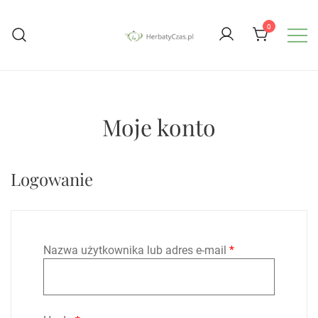
Przejdź
do
0
treści
Herbaciarnia w Warszawie i Sklep z
Herbaty Czas
Herbatami Premium
Moje konto
Logowanie
Wymagane
Nazwa użytkownika lub adres e-mail
*