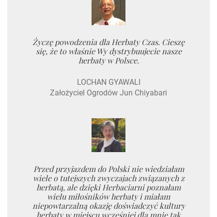
Życzę powodzenia dla Herbaty Czas. Cieszę
się, że to właśnie Wy dystrybuujecie nasze
herbaty w Polsce.
LOCHAN GYAWALI
Założyciel Ogrodów Jun Chiyabari
Przed przyjazdem do Polski nie wiedziałam
wiele o tutejszych zwyczajach związanych z
herbatą, ale dzięki Herbaciarni poznałam
wielu miłośników herbaty i miałam
niepowtarzalną okazję doświadczyć kultury
herbaty w miejscu wcześniej dla mnie tak