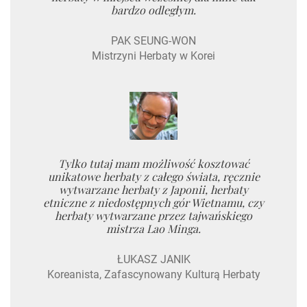
bardzo odległym.
PAK SEUNG-WON
Mistrzyni Herbaty w Korei
Tylko tutaj mam możliwość kosztować
unikatowe herbaty z całego świata, ręcznie
wytwarzane herbaty z Japonii, herbaty
etniczne z niedostępnych gór Wietnamu, czy
herbaty wytwarzane przez tajwańskiego
mistrza Lao Minga.
ŁUKASZ JANIK
Koreanista, Zafascynowany Kulturą Herbaty