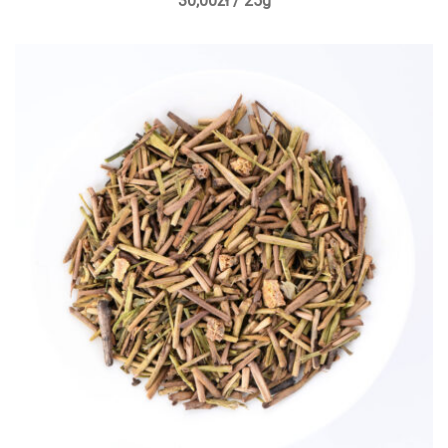
30,00
zł
/ 25g