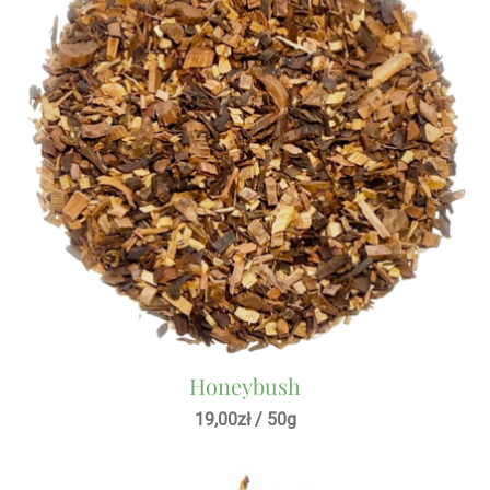
Honeybush
19,00
zł
/ 50g