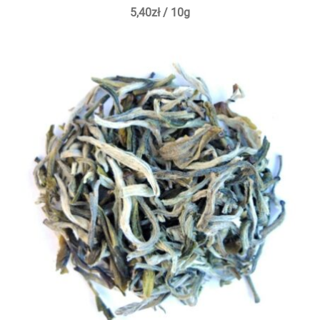
5,40
zł
/ 10g