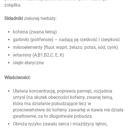
żołądka.
Składniki
zielonej herbaty:
kofeina (zwana teiną)
garbniki (polifenole) – nadają jej rześkość i cierpkość
mikroelementy (fluor, wapń, żelazo, potas, sód, cynk)
witaminy (A,B1,B2,C, E, K)
olejki eteryczne
Właściwości:
Ułatwia koncentrację, poprawia pamięć, rozjaśnia
umysł (na skutek obecności kofeiny, zwanej teiną,
która ma działanie pobudzające lecz w
przeciwieństwie do kofeiny zawartej w kawie nie działa
gwałtownie, za to długotrwale pobudza.
Obniża ryzyko zawału serca i miażdżycy tętnic,