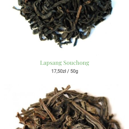
Lapsang Souchong
17,50
zł
/ 50g