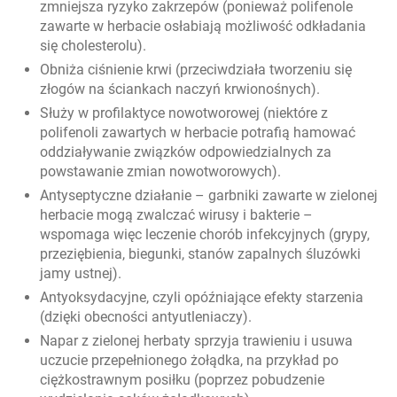
zmniejsza ryzyko zakrzepów (ponieważ polifenole
zawarte w herbacie osłabiają możliwość odkładania
się cholesterolu).
Obniża ciśnienie krwi (przeciwdziała tworzeniu się
złogów na ściankach naczyń krwionośnych).
Służy w profilaktyce nowotworowej (niektóre z
polifenoli zawartych w herbacie potrafią hamować
oddziaływanie związków odpowiedzialnych za
powstawanie zmian nowotworowych).
Antyseptyczne działanie – garbniki zawarte w zielonej
herbacie mogą zwalczać wirusy i bakterie –
wspomaga więc leczenie chorób infekcyjnych (grypy,
przeziębienia, biegunki, stanów zapalnych śluzówki
jamy ustnej).
Antyoksydacyjne, czyli opóźniające efekty starzenia
(dzięki obecności antyutleniaczy).
Napar z zielonej herbaty sprzyja trawieniu i usuwa
uczucie przepełnionego żołądka, na przykład po
ciężkostrawnym posiłku (poprzez pobudzenie