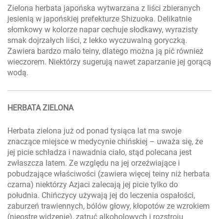
Zielona herbata japońska wytwarzana z liści zbieranych
jesienią w japońskiej prefekturze Shizuoka. Delikatnie
słomkowy w kolorze napar cechuje słodkawy, wyrazisty
smak dojrzałych liści, z lekko wyczuwalną goryczką.
Zawiera bardzo mało teiny, dlatego można ją pić również
wieczorem. Niektórzy sugerują nawet zaparzanie jej gorącą
wodą.
HERBATA ZIELONA
Herbata zielona już od ponad tysiąca lat ma swoje
znaczące miejsce w medycynie chińskiej – uważa się, że
jej picie schładza i nawadnia ciało, stąd polecana jest
zwłaszcza latem. Ze względu na jej orzeźwiające i
pobudzające właściwości (zawiera więcej teiny niż herbata
czarna) niektórzy Azjaci zalecają jej picie tylko do
południa. Chińczycy używają jej do leczenia ospałości,
zaburzeń trawiennych, bólów głowy, kłopotów ze wzrokiem
(nieostre widzenie), zatruć alkoholowych i rozstroju