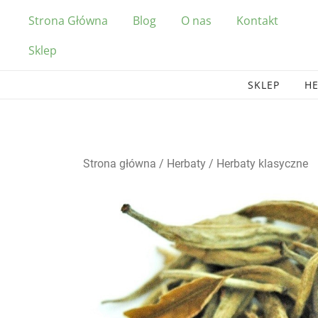
Przejdź
Strona Główna
Blog
O nas
Kontakt
do
treści
Sklep
SKLEP
H
Strona główna
/
Herbaty
/
Herbaty klasyczne