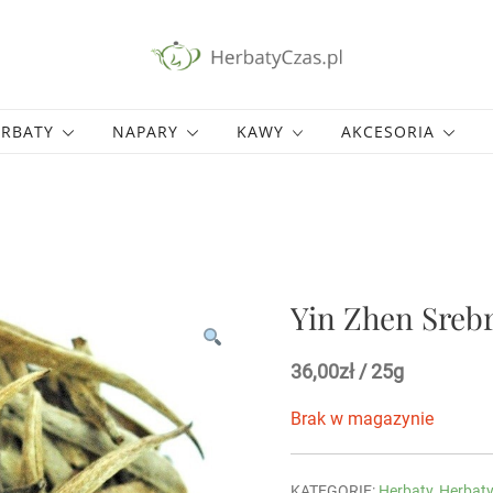
Herbaciarnia w Warszawie i Sklep z Herbat
Herbaty Czas
ERBATY
NAPARY
KAWY
AKCESORIA
Yin Zhen Srebr
36,00
zł
/ 25g
Brak w magazynie
KATEGORIE:
Herbaty
,
Herbaty