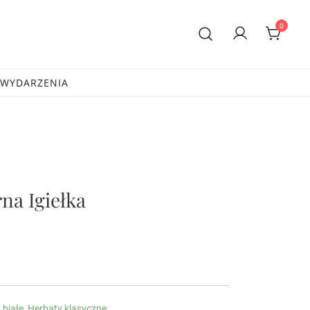
0
ami Premium
WYDARZENIA
na Igiełka
 białe
,
Herbaty klasyczne