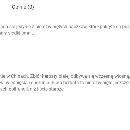
Opinie (0)
ada się jedynie z nierozwiniętych pączków, które pokryte są pu
ały słodki smak.
ie w Chinach. Zbiór herbaty białej odbywa się wczesną wiosną,
i więdnięcia i suszenia. Biała herbata to nierozwinięte jeszcze l
ch polifenoli, niż liście starsze.