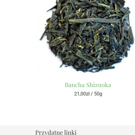
Bancha Shizuoka
21,00
zł
/ 50g
Przydatne linki