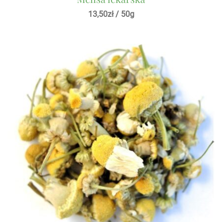
13,50
zł
/ 50g