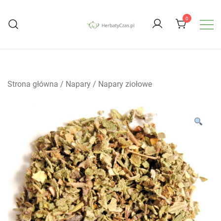
Przejdź
do
0
treści
Herbaciarnia w Warszawie i Sklep z
Herbaty Czas
Herbatami Premium
Strona główna
/
Napary
/
Napary ziołowe