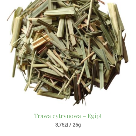
Trawa cytrynowa – Egipt
3,75
zł
/ 25g