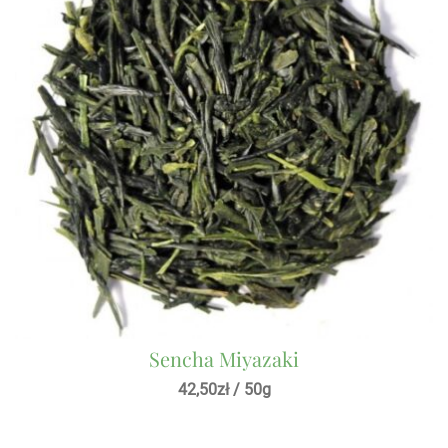
Sencha Miyazaki
42,50
zł
/ 50g