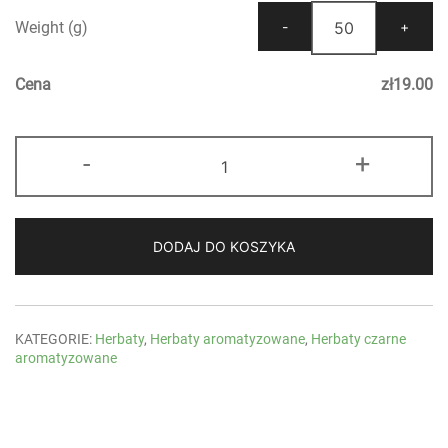
Weight (g)
Cena
zł
19.00
ilość
-
+
Brzoskwiniowa
z
Imbirem
DODAJ DO KOSZYKA
KATEGORIE:
Herbaty
,
Herbaty aromatyzowane
,
Herbaty czarne
aromatyzowane