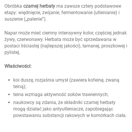
Obróbka
czarnej herbaty
ma zawsze cztery podstawowe
etapy: więdnięcie, zwijanie, fermentowanie (utlenianie) i
suszenie („palenie”).
Napar może mieć ciemny intensywny kolor, częściej jednak
żywy, czerwonawy. Herbata może być sprzedawana w
postaci liściastej (najlepszej jakości), łamanej, proszkowej i
pylistej.
Właściwości:
koi duszę, rozjaśnia umysł (zawiera kofeinę, zwaną
teiną);
teina wzmaga aktywność soków trawiennych;
naukowcy są zdania, że składniki czarnej herbaty
mogą działać jako antyutleniacze, zapobiegając
powstawaniu substancji rakowych w komórkach ciała.