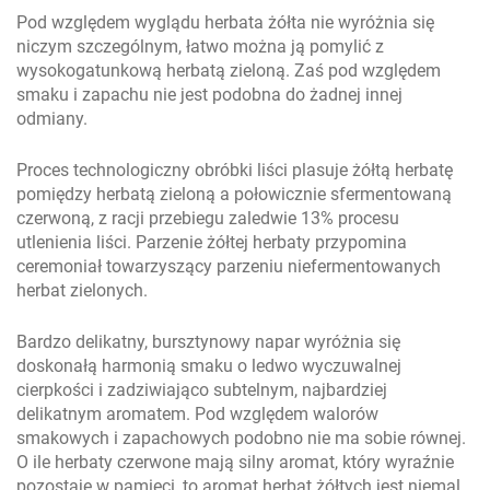
Pod względem wyglądu herbata żółta nie wyróżnia się
niczym szczególnym, łatwo można ją pomylić z
wysokogatunkową herbatą zieloną. Zaś pod względem
smaku i zapachu nie jest podobna do żadnej innej
odmiany.
Proces technologiczny obróbki liści plasuje żółtą herbatę
pomiędzy herbatą zieloną a połowicznie sfermentowaną
czerwoną, z racji przebiegu zaledwie 13% procesu
utlenienia liści. Parzenie żółtej herbaty przypomina
ceremoniał towarzyszący parzeniu niefermentowanych
herbat zielonych.
Bardzo delikatny, bursztynowy napar wyróżnia się
doskonałą harmonią smaku o ledwo wyczuwalnej
cierpkości i zadziwiająco subtelnym, najbardziej
delikatnym aromatem. Pod względem walorów
smakowych i zapachowych podobno nie ma sobie równej.
O ile herbaty czerwone mają silny aromat, który wyraźnie
pozostaje w pamięci, to aromat herbat żółtych jest niemal