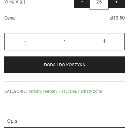
Weight (g)
Cena
zł
13.50
ilość
-
+
Yellow
Tea
Huang
Xiao
DODAJ DO KOSZYKA
KATEGORIE:
Herbaty
,
Herbaty klasyczne
,
Herbaty żółte
Opis