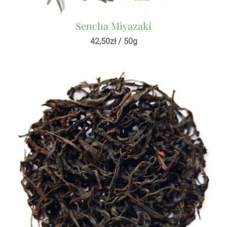
Sencha Miyazaki
42,50
zł
/ 50g