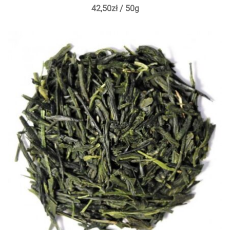
42,50
zł
/ 50g