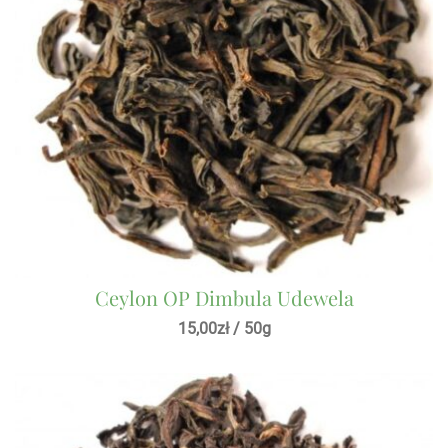
Ceylon OP Dimbula Udewela
15,00
zł
/ 50g