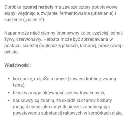
Obróbka
czarnej herbaty
ma zawsze cztery podstawowe
etapy: więdnięcie, zwijanie, fermentowanie (utlenianie) i
suszenie („palenie”).
Napar może mieć ciemny intensywny kolor, częściej jednak
żywy, czerwonawy. Herbata może być sprzedawana w
postaci liściastej (najlepszej jakości), łamanej, proszkowej i
pylistej.
Właściwości:
koi duszę, rozjaŚnia umysł (zawiera kofeinę, zwaną
teiną);
teina wzmaga aktywność soków trawiennych;
naukowcy są zdania, że składniki czarnej herbaty
mogą działać jako antyutleniacze, zapobiegając
powstawaniu substancji rakowych w komórkach ciała.