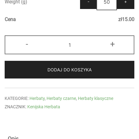
Weight (g)
Cena
zł
15.00
ilość
-
+
Kenia
Kangaita
FOP
DODAJ DO KOSZYKA
KATEGORIE:
Herbaty
,
Herbaty czarne
,
Herbaty klasyczne
ZNACZNIK:
Kenijska Herbata
Opis