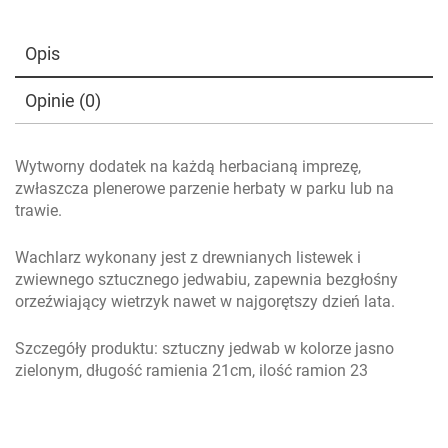
Opis
Opinie (0)
Wytworny dodatek na każdą herbacianą imprezę,
zwłaszcza plenerowe parzenie herbaty w parku lub na
trawie.
Wachlarz wykonany jest z drewnianych listewek i
zwiewnego sztucznego jedwabiu, zapewnia bezgłośny
orzeźwiający wietrzyk nawet w najgorętszy dzień lata.
Szczegóły produktu:
sztuczny jedwab w kolorze jasno
zielonym, d
ługość ramienia
21cm, i
lość ramion
23