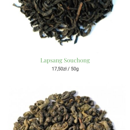
Lapsang Souchong
17,50
zł
/ 50g